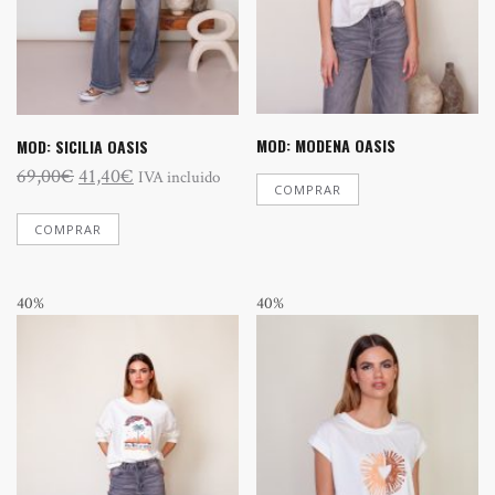
MOD: MODENA OASIS
MOD: SICILIA OASIS
El
El
69,00
€
41,40
€
IVA incluido
COMPRAR
precio
precio
Este
original
actual
COMPRAR
producto
tiene
era:
es:
múltiples
69,00€.
41,40€.
variantes.
40%
40%
Las
opciones
se
pueden
elegir
en
la
página