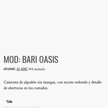
MOD: BARI OASIS
El
El
69,00
€
41,40
€
IVA incluido
precio
precio
original
actual
Camiseta de algodón sin mangas, con escote redondo y detalle
era:
es:
de aberturas en los costados.
69,00€.
41,40€.
Talla