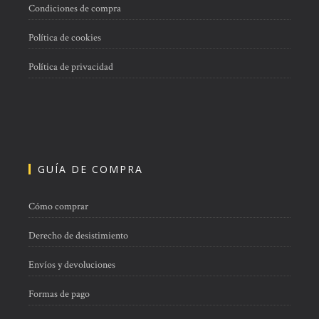
Condiciones de compra
página
página
de
de
Política de cookies
producto
producto
Política de privacidad
GUÍA DE COMPRA
Cómo comprar
Derecho de desistimiento
Envíos y devoluciones
Formas de pago