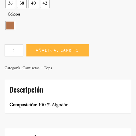
36
38
40
42
Colores
MOD:
AÑADIR AL CARRITO
BARI
OASIS
cantidad
Categoría:
Camisetas ~ Tops
Descripción
Composición:
100 % Algodón.