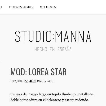
O
QUIENES SOMOS
MI CUENTA
R
MOD: LOREA STAR
El
El
109,00
€
65,40
€
IVA incluido
precio
precio
original
actual
Camisa de manga larga en tejido fluido con detalle de
era:
es:
doble botonadura en el delantero y escote redondo.
109,00€.
65,40€.