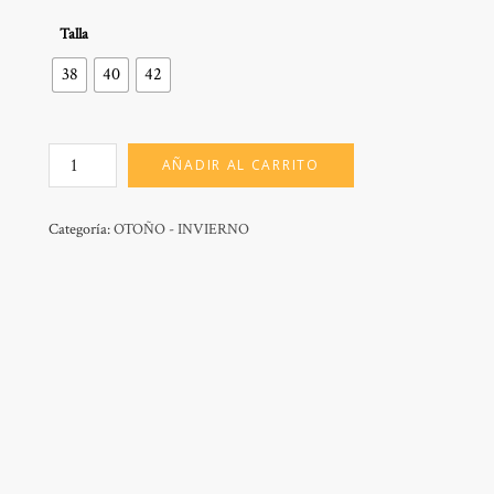
Talla
38
40
42
MOD:
AÑADIR AL CARRITO
LOREA
STAR
cantidad
Categoría:
OTOÑO - INVIERNO