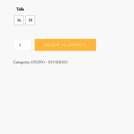
Talla
36
38
MOD:
AÑADIR AL CARRITO
SOL
PARADISE
cantidad
Categoría:
OTOÑO - INVIERNO