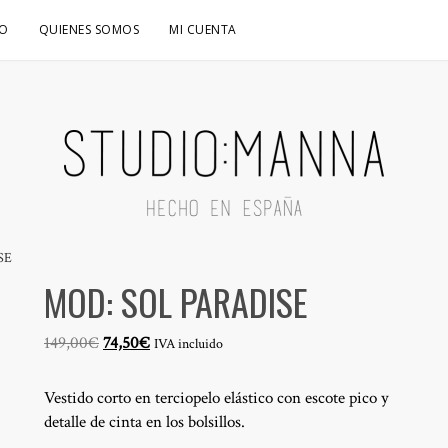
O
QUIENES SOMOS
MI CUENTA
SE
MOD: SOL PARADISE
El
El
149,00
€
74,50
€
IVA incluido
precio
precio
original
actual
Vestido corto en terciopelo elástico con escote pico y
era:
es:
detalle de cinta en los bolsillos.
149,00€.
74,50€.