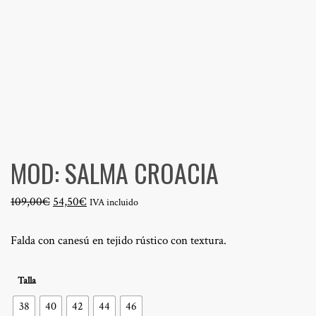
MOD: SALMA CROACIA
El
El
109,00
€
54,50
€
IVA incluido
precio
precio
original
actual
Falda con canesú en tejido rústico con textura.
era:
es:
109,00€.
54,50€.
Talla
38
40
42
44
46