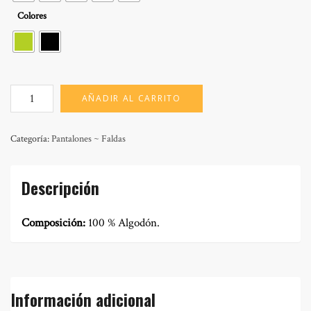
Colores
MOD:
AÑADIR AL CARRITO
SALMA
CROACIA
cantidad
Categoría:
Pantalones ~ Faldas
Descripción
Composición:
100 % Algodón.
Información adicional