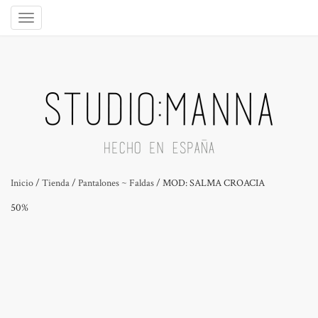
Inicio
/
Tienda
/
Pantalones ~ Faldas
/ MOD: SALMA CROACIA
50%