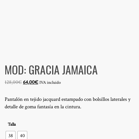
MOD: GRACIA JAMAICA
El
El
128,00
€
64,00
€
IVA incluido
precio
precio
original
actual
Pantalón en tejido jacquard estampado con bolsillos laterales y
era:
es:
detalle de goma fantasía en la cintura.
128,00€.
64,00€.
Talla
38
40