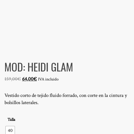
MOD: HEIDI GLAM
El
El
159,00
€
64,00
€
IVA incluido
precio
precio
original
actual
Vestido corto de tejido fluido forrado, con corte en la cintura y
era:
es:
bolsillos laterales.
159,00€.
64,00€.
Talla
40