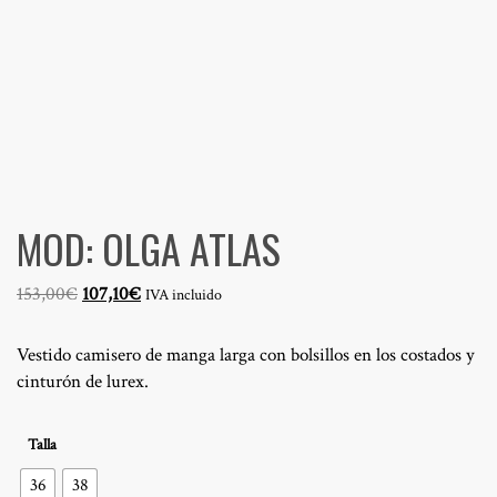
MOD: OLGA ATLAS
El
El
153,00
€
107,10
€
IVA incluido
precio
precio
original
actual
Vestido camisero de manga larga con bolsillos en los costados y
era:
es:
cinturón de lurex.
153,00€.
107,10€.
Talla
36
38