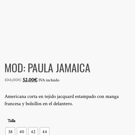
MOD: PAULA JAMAICA
El
El
104,00
€
52,00
€
IVA incluido
precio
precio
original
actual
Americana corta en tejido jacquard estampado con manga
era:
es:
francesa y bolsillos en el delantero.
104,00€.
52,00€.
Talla
38
40
42
44