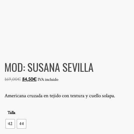
MOD: SUSANA SEVILLA
El
El
169,00
€
84,50
€
IVA incluido
precio
precio
original
actual
Americana cruzada en tejido con textura y cuello solapa.
era:
es:
169,00€.
84,50€.
Talla
42
44