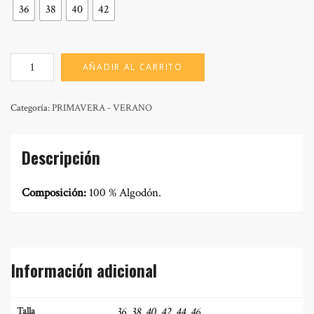
36
38
40
42
MOD:
AÑADIR AL CARRITO
TEA
JEANS
cantidad
Categoría:
PRIMAVERA - VERANO
Descripción
Composición:
100 % Algodón.
Información adicional
36, 38, 40, 42, 44, 46
Talla