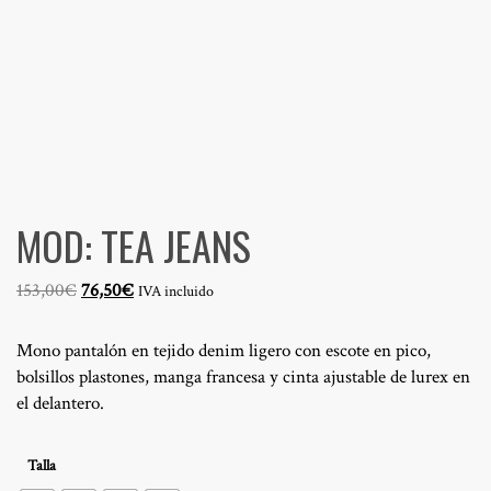
MOD: TEA JEANS
El
El
153,00
€
76,50
€
IVA incluido
precio
precio
original
actual
Mono pantalón en tejido denim ligero con escote en pico,
era:
es:
bolsillos plastones, manga francesa y cinta ajustable de lurex en
153,00€.
76,50€.
el delantero.
Talla