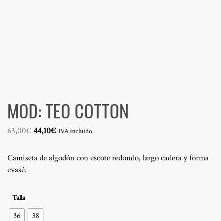
MOD: TEO COTTON
El
El
63,00
€
44,10
€
IVA incluido
precio
precio
original
actual
Camiseta de algodón con escote redondo, largo cadera y forma
era:
es:
evasé.
63,00€.
44,10€.
Talla
36
38