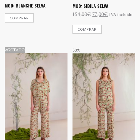
MOD: BLANCHE SELVA
MOD: SIBILA SELVA
El
El
154,00
€
77,00
€
IVA incluido
COMPRAR
precio
precio
Este
original
actual
COMPRAR
producto
tiene
era:
es:
múltiples
154,00€.
77,00€.
variantes.
AGOTADO
50%
Las
opciones
se
pueden
elegir
en
la
página
de
producto