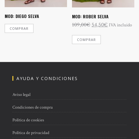
MOD: DIEGO SELVA
MOD: ROBER SELVA
El
El
109,00
€
54,50
€
IVA incluido
COMPRAR
precio
precio
Este
original
actual
COMPRAR
producto
tiene
era:
es:
múltiples
109,00€.
54,50€.
variantes.
Las
opciones
se
AYUDA Y CONDICIONES
pueden
elegir
Aviso legal
en
la
Condiciones de compra
página
de
Política de cookies
producto
Política de privacidad