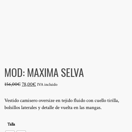
MOD: MAXIMA SELVA
El
El
156,00
€
78,00
€
IVA incluido
precio
precio
original
actual
Vestido camisero oversize en tejido fluido con cuello tirilla,
era:
es:
bolsillos laterales y detalle de vuelta en las mangas.
156,00€.
78,00€.
Talla